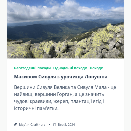
Багатоденні походи
Одноденні походи
Походи
Масивом Сивуля з урочища Лопушна
Вершини Сивуля Велика та Сивуля Мала - це
найвищі вершини Горган, а це значить
чудові краєвиди, жереп, плантації ягід і
історичні пам'ятки.
Мар'ян Слабінога
Вер 8, 2024