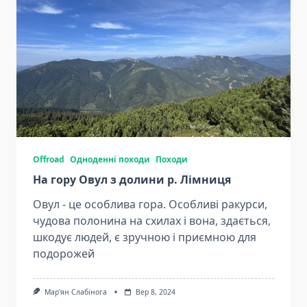
Offroad
Одноденні походи
Походи
На гору Овул з долини р. Лімниця
Овул - це особлива гора. Особливі ракурси,
чудова полонина на схилах і вона, здається,
шкодує людей, є зручною і приємною для
подорожей
Мар'ян Слабінога
Вер 8, 2024