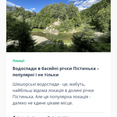
Локації
Водоспади в басейні річки Пістинька –
популярні і не тільки
Шешорські водоспади - це, мабуть,
найбільш відома локація в долині річки
Пістинька. Але ця популярна локація -
далеко не єдине цікаве місце.