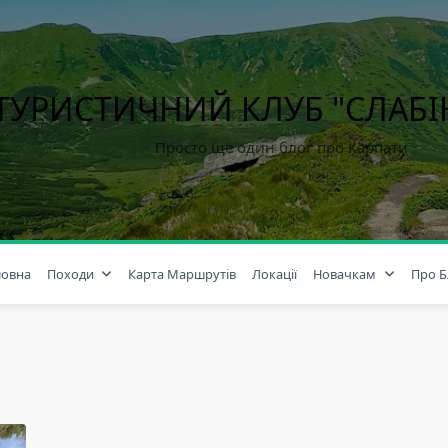
ТУРИСТИЧНИЙ КЛУБ "СЛАБ
Просто ще один блог про Карпати
ловна
Походи
Карта Маршрутів
Локації
Новачкам
Про Б