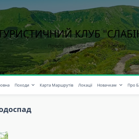
ТУРИСТИЧНИЙ КЛУБ "СЛАБ
Просто ще один блог про Карпати
ловна
Походи
Карта Маршрутів
Локації
Новачкам
Про Б
одоспад