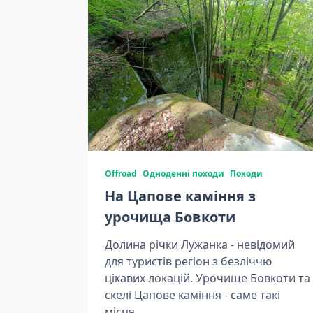
Offroad
Одноденні походи
Походи
На Цапове каміння з
урочища Бовкоти
Долина річки Лужанка - невідомий
для туристів регіон з безліччю
цікавих локацій. Урочище Бовкоти та
скелі Цапове каміння - саме такі
місця.