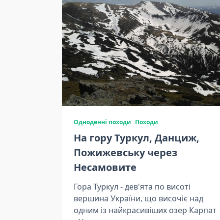
Одноденні походи
Походи
На гору Туркул, Данциж,
Пожижевську через
Несамовите
Гора Туркул - дев'ята по висоті
вершина України, що височіє над
одним із найкрасивіших озер Карпат