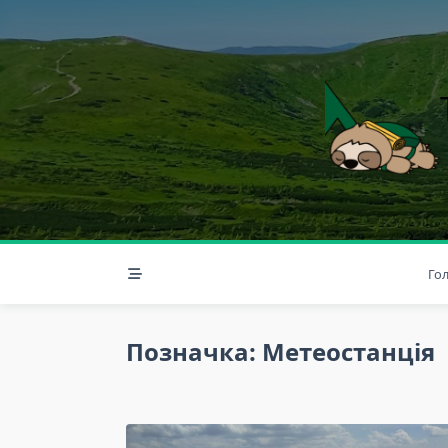
Skip
to
content
Го
Позначка:
Метеостанція