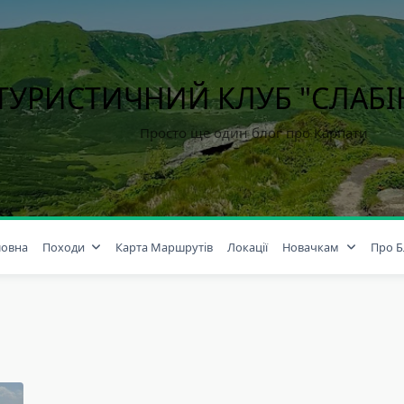
ТУРИСТИЧНИЙ КЛУБ "СЛАБ
Просто ще один блог про Карпати
ловна
Походи
Карта Маршрутів
Локації
Новачкам
Про Б