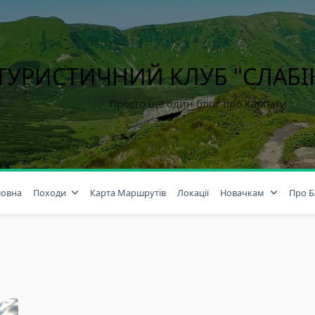
ТУРИСТИЧНИЙ КЛУБ "СЛАБ
Просто ще один блог про Карпати
ловна
Походи
Карта Маршрутів
Локації
Новачкам
Про Б