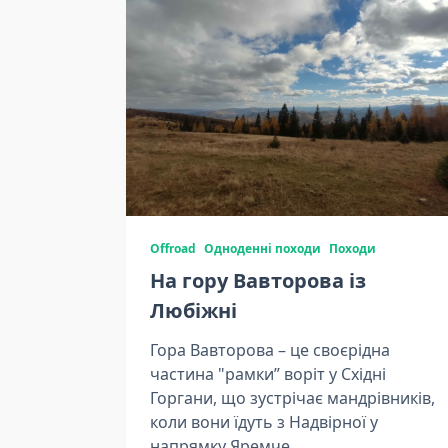
Offroad
Одноденні походи
Походи
На гору Вавторова із
Любіжні
Гора Вавторова – це своєрідна
частина "рамки” воріт у Східні
Горгани, що зустрічає мандрівників,
коли вони їдуть з Надвірної у
напрямку Яремче.