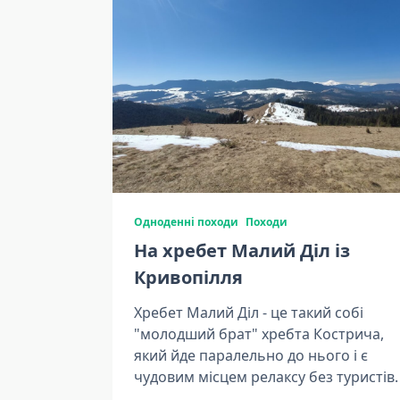
Одноденні походи
Походи
На хребет Малий Діл із
Кривопілля
Хребет Малий Діл - це такий собі
"молодший брат" хребта Кострича,
який йде паралельно до нього і є
чудовим місцем релаксу без туристів.