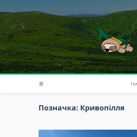
Skip
to
content
Го
Позначка:
Кривопілля