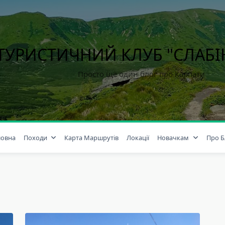
ТУРИСТИЧНИЙ КЛУБ "СЛАБ
Просто ще один блог про Карпати
ловна
Походи
Карта Маршрутів
Локації
Новачкам
Про Б