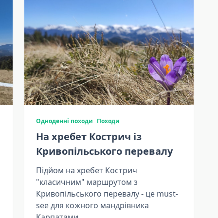
Одноденні походи
Походи
На хребет Кострич із
Кривопільського перевалу
Підйом на хребет Кострич
"класичним" маршрутом з
Кривопільського перевалу - це must-
see для кожного мандрівника
Карпатами