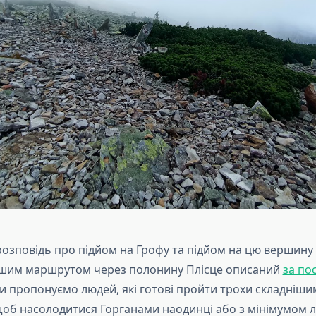
розповідь про підйом на Грофу та підйом на цю вершину
шим маршрутом через полонину Плісце описаний
за по
и пропонуємо людей, які готові пройти трохи складніш
щоб насолодитися Горганами наодинці або з мінімумом 