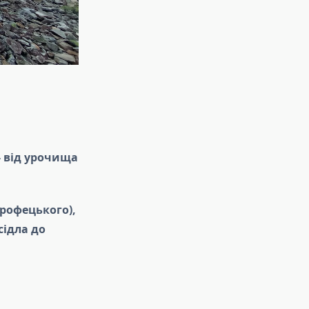
 - від урочища
Грофецького),
сідла до