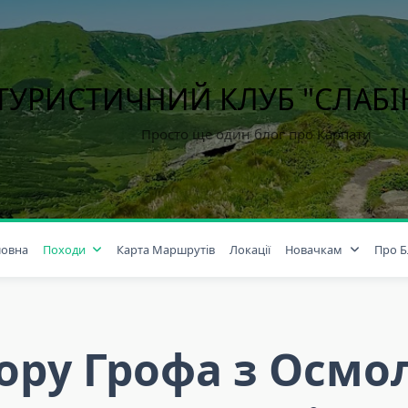
ТУРИСТИЧНИЙ КЛУБ "СЛАБ
Просто ще один блог про Карпати
ловна
Походи
Карта Маршрутів
Локації
Новачкам
Про Б
гору Грофа з Осмо