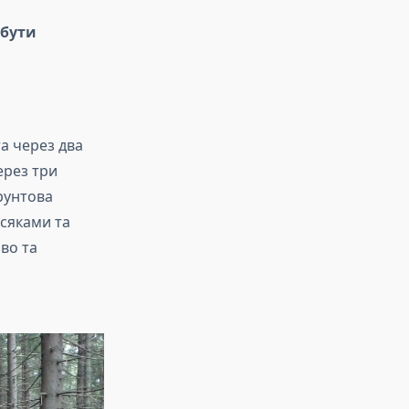
 бути
а через два
ерез три
рунтова
усяками та
во та