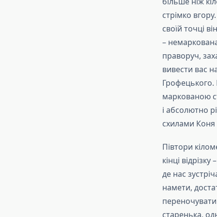
більше ніж кі
стрімко вгору.
своїй точці в
– немаркована
праворуч, за
вивести вас н
Грофецького. 
маркованою с
і абсолютно р
схилами Коня
Півтори кілом
кінці відрізку 
де нас зустріч
намети, доста
переночувати
старенька, од