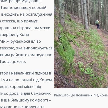
лометра прямує доволі
 Тим не менше, у верхній
ін виходить на розгалуження
 стежка, що прямує
харащена вітровалом може
а вершину Коня
Ми ж рухаємося вліво
тежкою, яка виположується
івним райсштоком веде нас
 Грофецького.
етри і невеличкий підйом в
– і ми на полонині під Конем,
ають хороші місця під
тньо дров, а для бажаючих
Райсшток до полонини під Кон
 в ще більшому комфорті –
нак гарно відновлена та