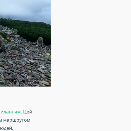
силанням.
Цей
им маршрутом
людей.