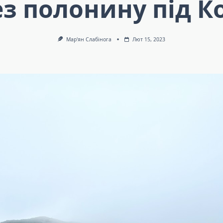
ез полонину під К
Мар'ян Слабінога
Лют 15, 2023