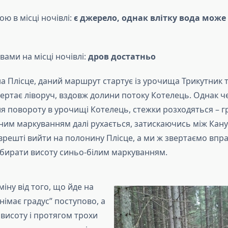
ою в місці ночівлі:
є джерело, однак влітку вода може
вами на місці ночівлі:
дров достатньо
на Плісце, даний маршрут стартує із урочища Трикутник т
ертає ліворуч, вздовж долини потоку Котелець. Однак ч
ля повороту в урочищі Котелець, стежки розходяться – г
еним маркуванням далі рухається, затискаючись між Кан
решті вийти на полонину Плісце, а ми ж звертаємо впра
бирати висоту синьо-білим маркуванням.
міну від того, що йде на
днімає градус” поступово, а
 висоту і протягом трохи