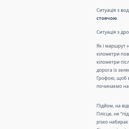
Ситуація з вод
стоячою
Ситуація з дро
Як і маршрут 
кілометри пов
кілометри піс
дорога із зел
Грофою, щоб в
починаємо на
Підйом, на від
Плісце, не “пі
різко набирає