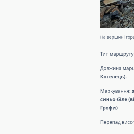
На вершині гор
Тип маршруту
Довжина мар
Котелець).
Маркування:
синьо-біле (в
Грофи)
Перепад висо