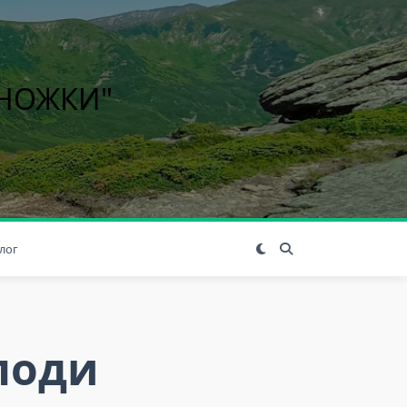
ІНОЖКИ"
лог
лоди