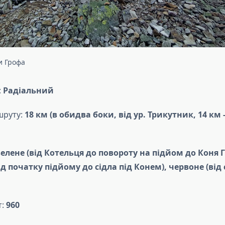
и Грофа
:
Радіальний
шруту:
18 км (в обидва боки, від ур. Трикутник, 14 км
зелене (від Котельця до повороту на підйом до Коня 
ід початку підйому до сідла під Конем), червоне (від 
т:
960