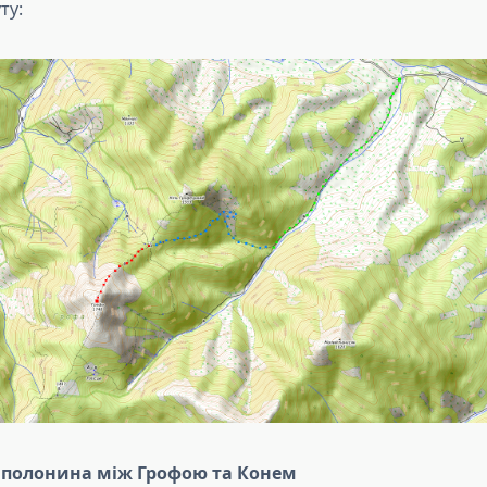
ту:
:
полонина між Грофою та Конем