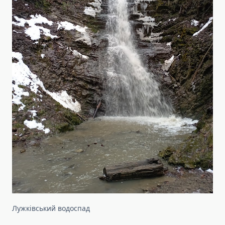
Лужківський водоспад