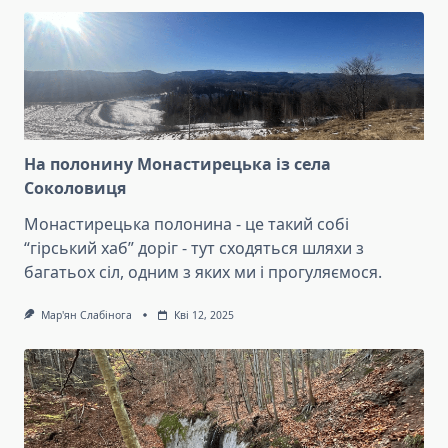
На полонину Монастирецька із села
Соколовиця
Монастирецька полонина - це такий собі
“гірський хаб” доріг - тут сходяться шляхи з
багатьох сіл, одним з яких ми і прогуляємося.
Мар'ян Слабінога
Кві 12, 2025