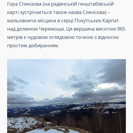
Гора Спинзова (на радянській генштабівській
карті зустрічається також назва Сленсова) –
мальовнича місцина в серці Покутських Карпат
над долиною Черемоша. Ця вершина висотою 965
метрів є чудовою оглядовою точкою з відносно
простим добиранням.