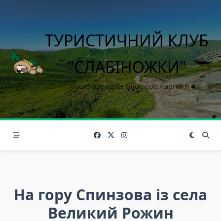
Skip
to
content
ТУРИСТИЧНИЙ КЛУБ
"СЛАБІНОЖКИ"
Просто ще один блог про Карпати
На гору Спинзова із села
Великий Рожин