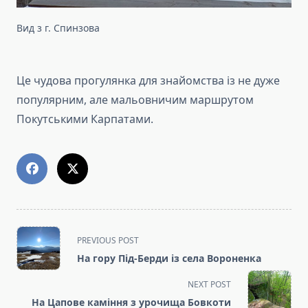
Вид з г. Спинзова
Це чудова прогулянка для знайомства із не дуже
популярним, але мальовничим маршрутом
Покутськими Карпатами.
<span
PREVIOUS POST
class="nav-
На гору Під-Берди із села Вороненка
subtitle
screen-
NEXT POST
reader-
На Цапове каміння з урочища Бовкоти