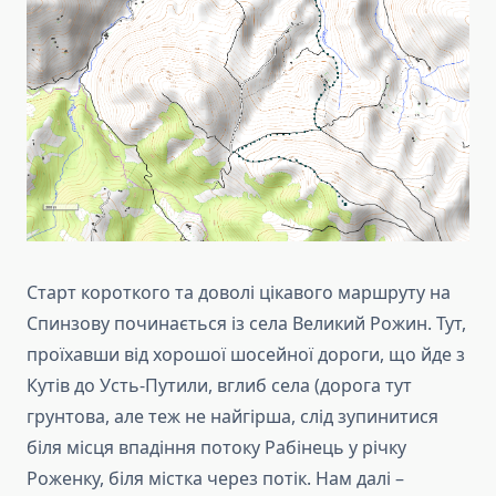
Старт короткого та доволі цікавого маршруту на
Спинзову починається із села Великий Рожин. Тут,
проїхавши від хорошої шосейної дороги, що йде з
Кутів до Усть-Путили, вглиб села (дорога тут
грунтова, але теж не найгірша, слід зупинитися
біля місця впадіння потоку Рабінець у річку
Роженку, біля містка через потік. Нам далі –