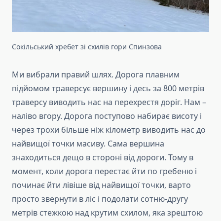
Сокільський хребет зі схилів гори Спинзова
Ми вибрали правий шлях. Дорога плавним
підйомом траверсує вершину і десь за 800 метрів
траверсу виводить нас на перехрестя доріг. Нам –
наліво вгору. Дорога поступово набирає висоту і
через трохи більше ніж кілометр виводить нас до
найвищої точки масиву. Сама вершина
знаходиться дещо в стороні від дороги. Тому в
момент, коли дорога перестає йти по гребеню і
починає йти лівіше від найвищої точки, варто
просто звернути в ліс і подолати сотню-другу
метрів стежкою над крутим схилом, яка зрештою