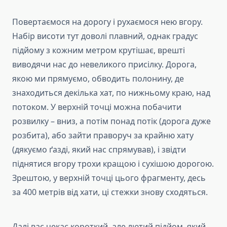
Повертаємося на дорогу і рухаємося нею вгору.
Набір висоти тут доволі плавний, однак градус
підйому з кожним метром крутішає, врешті
виводячи нас до невеликого присілку. Дорога,
якою ми прямуємо, обводить полонину, де
знаходиться декілька хат, по нижньому краю, над
потоком. У верхній точці можна побачити
розвилку – вниз, а потім понад потік (дорога дуже
розбита), або зайти праворуч за крайню хату
(дякуємо ґазді, який нас спрямував), і звідти
піднятися вгору трохи кращою і сухішою дорогою.
Зрештою, у верхній точці цього фрагменту, десь
за 400 метрів від хати, ці стежки знову сходяться.
Далі вас чекає короткий, але лютий підйом, який