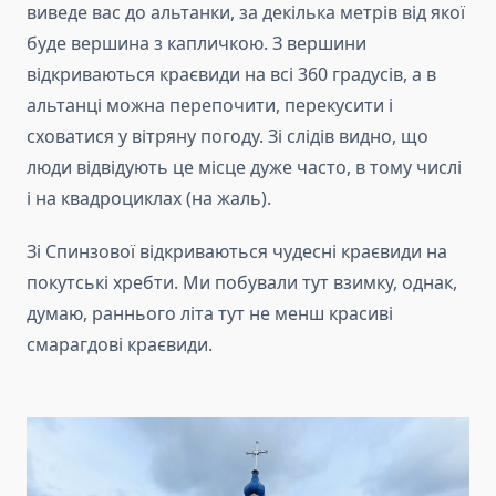
виведе вас до альтанки, за декілька метрів від якої
буде вершина з капличкою. З вершини
відкриваються краєвиди на всі 360 градусів, а в
альтанці можна перепочити, перекусити і
сховатися у вітряну погоду. Зі слідів видно, що
люди відвідують це місце дуже часто, в тому числі
і на квадроциклах (на жаль).
Зі Спинзової відкриваються чудесні краєвиди на
покутські хребти. Ми побували тут взимку, однак,
думаю, раннього літа тут не менш красиві
смарагдові краєвиди.