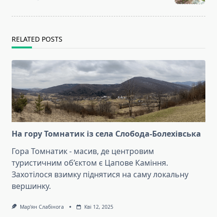
text">Page</span>
RELATED POSTS
На гору Томнатик із села Слобода-Болехівська
Гора Томнатик - масив, де центровим
туристичним об’єктом є Цапове Каміння.
Захотілося взимку піднятися на саму локальну
вершинку.
Мар'ян Слабінога
Кві 12, 2025