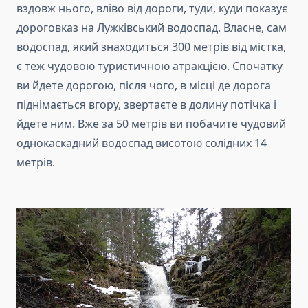
вздовж нього, вліво від дороги, туди, куди показує
дороговказ на Лужківський водоспад. Власне, сам
водоспад, який знаходиться 300 метрів від містка,
є теж чудовою туристичною атракцією. Спочатку
ви йдете дорогою, після чого, в місці де дорога
піднімається вгору, звертаєте в долину потічка і
йдете ним. Вже за 50 метрів ви побачите чудовий
однокаскадний водоспад висотою солідних 14
метрів.