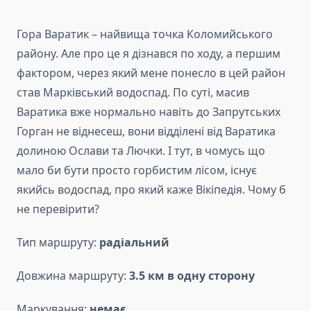
Гора Варатик – найвища точка Коломийського
району. Але про це я дізнався по ходу, а першим
фактором, через який мене понесло в цей район
став Марківський водоспад. По суті, масив
Варатика вже нормально навіть до Запрутських
Горган не віднесеш, вони відділені від Варатика
долиною Ослави та Лючки. І тут, в чомусь що
мало би бути просто горбистим лісом, існує
якийсь водоспад, про який каже Вікіпедія. Чому б
не перевірити?
Тип маршруту:
радіальний
Довжина маршруту:
3.5 км в одну сторону
Маркування:
немає