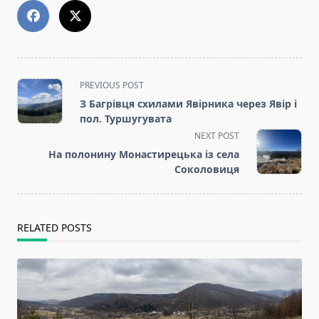
<span
PREVIOUS POST
class="nav-
З Багрівця схилами Явірника через Явір і
subtitle
пол. Туршугувата
screen-
NEXT POST
reader-
На полонину Монастирецька із села
text">Page</span>
Соколовиця
RELATED POSTS