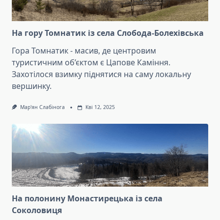
На гору Томнатик із села Слобода-Болехівська
Гора Томнатик - масив, де центровим
туристичним об’єктом є Цапове Каміння.
Захотілося взимку піднятися на саму локальну
вершинку.
Мар'ян Слабінога
Кві 12, 2025
На полонину Монастирецька із села
Соколовиця