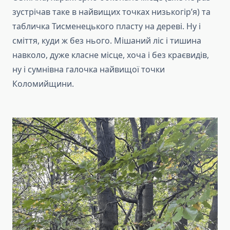
зустрічав таке в найвищих точках низькогір’я) та
табличка Тисменецького пласту на дереві. Ну і
сміття, куди ж без нього. Мішаний ліс і тишина
навколо, дуже класне місце, хоча і без краєвидів,
ну і сумнівна галочка найвищої точки
Коломийщини.