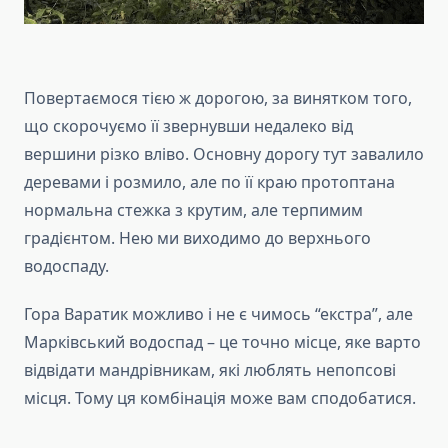
Повертаємося тією ж дорогою, за винятком того,
що скорочуємо її звернувши недалеко від
вершини різко вліво. Основну дорогу тут завалило
деревами і розмило, але по її краю протоптана
нормальна стежка з крутим, але терпимим
градієнтом. Нею ми виходимо до верхнього
водоспаду.
Гора Варатик можливо і не є чимось “екстра”, але
Марківський водоспад – це точно місце, яке варто
відвідати мандрівникам, які люблять непопсові
місця. Тому ця комбінація може вам сподобатися.