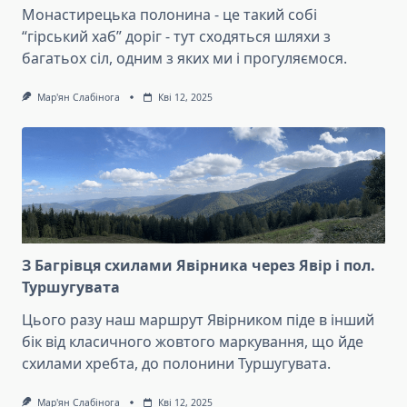
Монастирецька полонина - це такий собі
“гірський хаб” доріг - тут сходяться шляхи з
багатьох сіл, одним з яких ми і прогуляємося.
Мар'ян Слабінога
Кві 12, 2025
З Багрівця схилами Явірника через Явір і пол.
Туршугувата
Цього разу наш маршрут Явірником піде в інший
бік від класичного жовтого маркування, що йде
схилами хребта, до полонини Туршугувата.
Мар'ян Слабінога
Кві 12, 2025