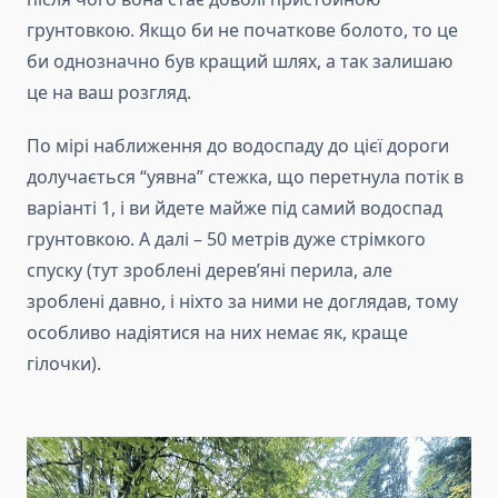
грунтовкою. Якщо би не початкове болото, то це
би однозначно був кращий шлях, а так залишаю
це на ваш розгляд.
По мірі наближення до водоспаду до цієї дороги
долучається “уявна” стежка, що перетнула потік в
варіанті 1, і ви йдете майже під самий водоспад
грунтовкою. А далі – 50 метрів дуже стрімкого
спуску (тут зроблені дерев’яні перила, але
зроблені давно, і ніхто за ними не доглядав, тому
особливо надіятися на них немає як, краще
гілочки).