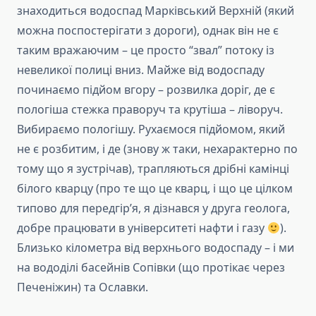
знаходиться водоспад Марківський Верхній (який
можна поспостерігати з дороги), однак він не є
таким вражаючим – це просто “звал” потоку із
невеликої полиці вниз. Майже від водоспаду
починаємо підйом вгору – розвилка доріг, де є
пологіша стежка праворуч та крутіша – ліворуч.
Вибираємо пологішу. Рухаємося підйомом, який
не є розбитим, і де (знову ж таки, нехарактерно по
тому що я зустрічав), трапляються дрібні камінці
білого кварцу (про те що це кварц, і що це цілком
типово для передгір’я, я дізнався у друга геолога,
добре працювати в університеті нафти і газу
).
Близько кілометра від верхнього водоспаду – і ми
на вододілі басейнів Сопівки (що протікає через
Печеніжин) та Ославки.