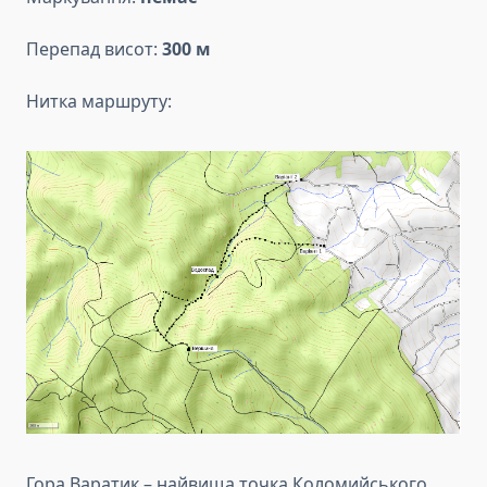
Перепад висот:
300 м
Нитка маршруту:
Гора Варатик – найвища точка Коломийського