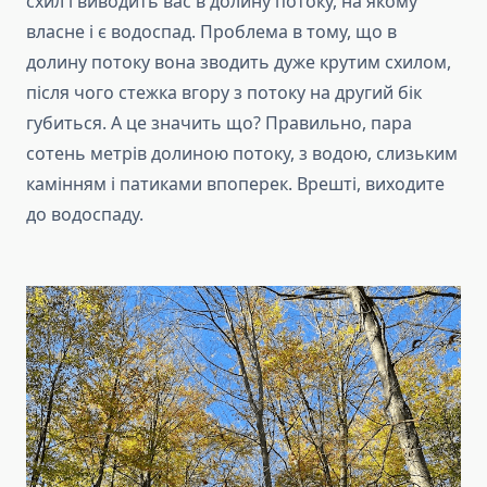
схил і виводить вас в долину потоку, на якому
власне і є водоспад. Проблема в тому, що в
долину потоку вона зводить дуже крутим схилом,
після чого стежка вгору з потоку на другий бік
губиться. А це значить що? Правильно, пара
сотень метрів долиною потоку, з водою, слизьким
камінням і патиками впоперек. Врешті, виходите
до водоспаду.