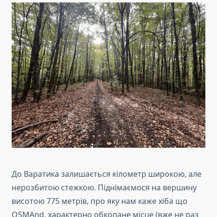
До Варатика залишається кілометр широкою, але
нерозбитою стежкою. Піднімаємося на вершину
висотою 775 метрів, про яку нам каже хіба що
OSMAnd, характерно обкопане місце (вже не раз