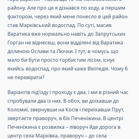
району. Але про це я дізнався по ходу, а першим
фактором, через який мене понесло в цей район
став Марківський водоспад. По суті, масив
Варатика вже нормально навіть до Запрутських
Горган не віднесеш, вони відділені від Варатика
долиною Ослави та Лючки. І тут, в чомусь що
мало би бути просто горбистим лісом, існує
якийсь водоспад, про який каже Вікіпедія. Чому б
не перевірити?
Варіантів під’їзду і проходу є два, і ми в різний час
спробували два із них. В обох, ви доїхавши до
Коломиї, звернувши на Косів і переїхавши Прут,
звертаєте праворуч, в бік Печеніжина. В центрі
Печеніжина є розвилка – ліворуч йде дорога в
центр села Марківка, праворуч – до села