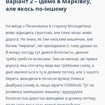
Варіант 2 – їдемо в Марківку,
але якось по-іншому
На виїзді з Печеніжина в сторону Молодятина
вліво відходить грунтова, але плюс-мінус жива
дорога. Не знаю, як там низьким машинам, але
бачив “пиріжки”, які проїжджали її, тому думаю ок.
В мокру погоду тут доволі болотисто, деколи
треба гребсти колесами. Тим не менше, це пряма
дорога, яка спочатку веде вас гребенем схилу, а
далі звалюється в ту ж долину потоку, але з іншого
берега, виходячи в початок вулиці Олекси
Довбуша (знову ж, якщо вірити OSMAnd). Тут на
розвилці залишаємо машину і дуууууууже
болотистою дорогою виходимо в долину потоку,
після чого вона стає доволі пристойною