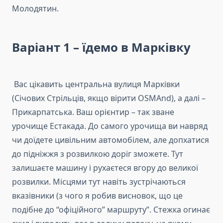
Молодятин.
Варіант 1 – їдемо в Марківку
Вас цікавить центральна вулиця Марківки
(Січових Стрільців, якщо вірити OSMAnd), а далі –
Прикарпатська. Ваш орієнтир – так зване
урочище Естакада. До самого урочища ви навряд
чи доїдете цивільним автомобілем, але допхатися
до підніжжя з розвилкою доріг зможете. Тут
залишаєте машину і рухаєтеся вгору до великої
розвилки. Місцями тут навіть зустрічаються
вказівники (з чого я робив висновок, що це
подібне до “офіційного” маршруту”. Стежка огинає