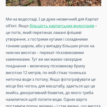
Ми на водоспаді. І це дуже незвичний для Карпат
об’єкт. Якщо
більшість карпатських водоспадів
–
це потік, який перетинає ламані флішеві
утворення, з гострими кутами і складеними
тонким шаром, або у випадку більших річок на
нижчих висотах – перекат пісковиковими
каменюками. Тут же ми маємо своєрідне
поєднання – величезну пісковикову брилу
висотою 12 метрів, по якій стікає тоненька
ниточка води з потоку. Якщо фотографувати це
місце без чогось для масштабу, здається що це
якийсь декоративний бюветик, до якого треба
нахилитися щоб попити води. Однак варто
поставити поруч людину – і стає видно, що висота